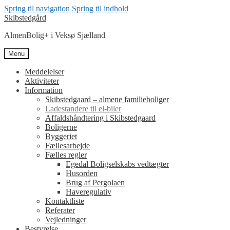
Spring til navigation
Spring til indhold
Skibstedgård
AlmenBolig+ i Veksø Sjælland
Menu
Meddelelser
Aktiviteter
Information
Skibstedgaard – almene familieboliger
Ladestandere til el-biler
Affaldshåndtering i Skibstedgaard
Boligerne
Byggeriet
Fællesarbejde
Fælles regler
Egedal Boligselskabs vedtægter
Husorden
Brug af Pergolaen
Haveregulativ
Kontaktliste
Referater
Vejledninger
Bestyrelse