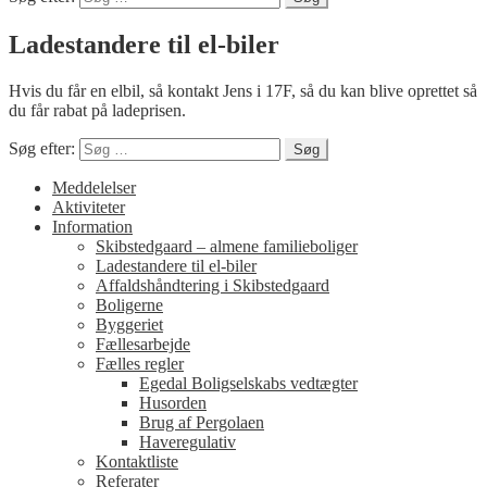
Ladestandere til el-biler
Hvis du får en elbil, så kontakt Jens i 17F, så du kan blive oprettet så
du får rabat på ladeprisen.
Søg efter:
Meddelelser
Aktiviteter
Information
Skibstedgaard – almene familieboliger
Ladestandere til el-biler
Affaldshåndtering i Skibstedgaard
Boligerne
Byggeriet
Fællesarbejde
Fælles regler
Egedal Boligselskabs vedtægter
Husorden
Brug af Pergolaen
Haveregulativ
Kontaktliste
Referater