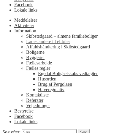
Facebook
Lokale links
Meddelelser
Aktiviteter
Information
Skibstedgaard – almene familieboliger
Ladestandere til el-biler
Affaldshåndtering i Skibstedgaard
Boligerne
Byggeriet
Fællesarbejde
Fælles regler
Egedal Boligselskabs vedtægter
Husorden
Brug af Pergolaen
Haveregulativ
Kontaktliste
Referater
Vejledninger
Bestyrelse
Facebook
Lokale links
Søg efter: