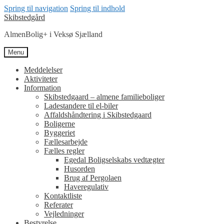
Spring til navigation
Spring til indhold
Skibstedgård
AlmenBolig+ i Veksø Sjælland
Menu
Meddelelser
Aktiviteter
Information
Skibstedgaard – almene familieboliger
Ladestandere til el-biler
Affaldshåndtering i Skibstedgaard
Boligerne
Byggeriet
Fællesarbejde
Fælles regler
Egedal Boligselskabs vedtægter
Husorden
Brug af Pergolaen
Haveregulativ
Kontaktliste
Referater
Vejledninger
Bestyrelse