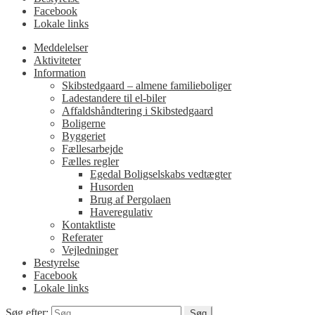
Facebook
Lokale links
Meddelelser
Aktiviteter
Information
Skibstedgaard – almene familieboliger
Ladestandere til el-biler
Affaldshåndtering i Skibstedgaard
Boligerne
Byggeriet
Fællesarbejde
Fælles regler
Egedal Boligselskabs vedtægter
Husorden
Brug af Pergolaen
Haveregulativ
Kontaktliste
Referater
Vejledninger
Bestyrelse
Facebook
Lokale links
Søg efter: