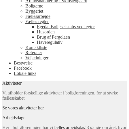
Affaldshåndtering i Skibstedgaard
Boligerne
Byggeriet
Fællesarbejde
Fælles regler
Egedal Boligselskabs vedtægter
Husorden
Brug af Pergolaen
Haveregulativ
Kontaktliste
Referater
Vejledninger
Bestyrelse
Facebook
Lokale links
Aktiviteter
Vi afholder forskellige aktiviteter i boligforeningen, for at styrke
fællesskabet.
Se vores aktiviteter her
Arbejdsdage
Her i boligforeningen har vi
fælles arbejdsdag
3 gange om året, hvor