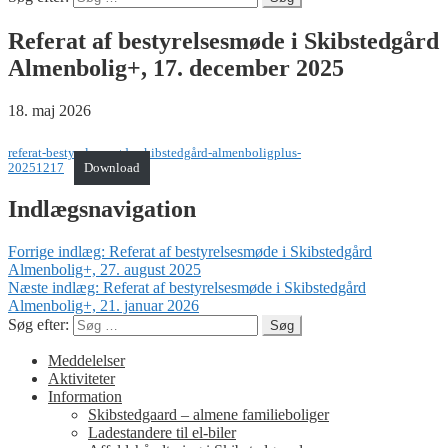
Referat af bestyrelsesmøde i Skibstedgård
Almenbolig+, 17. december 2025
18. maj 2026
referat-bestyrelsesmøde-skibstedgård-almenboligplus-
20251217
Download
Indlægsnavigation
Forrige indlæg:
Referat af bestyrelsesmøde i Skibstedgård
Almenbolig+, 27. august 2025
Næste indlæg:
Referat af bestyrelsesmøde i Skibstedgård
Almenbolig+, 21. januar 2026
Søg efter:
Meddelelser
Aktiviteter
Information
Skibstedgaard – almene familieboliger
Ladestandere til el-biler